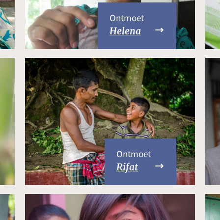
Ontmoet
Helena
Ontmoet
Rifat