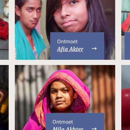
Ontmoet
Afia Akter
Ontmoet
Mila Akhter