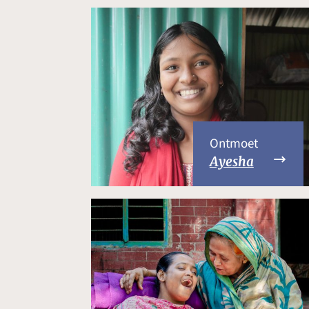
Ontmoet
Ayesha