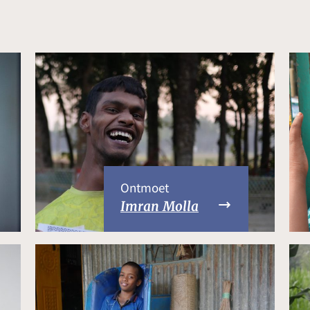
Ontmoet
Imran Molla