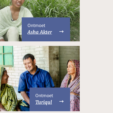
Ontmoet
Asha Akter
Ontmoet
Turiqul