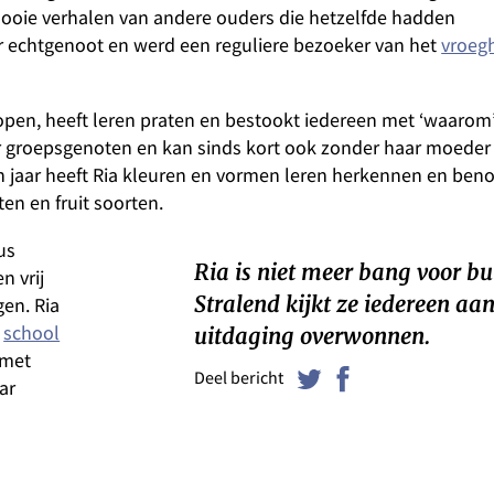
ooie verhalen van andere ouders die hetzelfde hadden
 echtgenoot en werd een reguliere bezoeker van het
vroeg
 lopen, heeft leren praten en bestookt iedereen met ‘waarom
r groepsgenoten en kan sinds kort ook zonder haar moeder 
en jaar heeft Ria kleuren en vormen leren herkennen en be
en en fruit soorten.
us
Ria is niet meer bang voor bu
n vrij
Stralend kijkt ze iedereen aa
en. Ria
n
school
uitdaging overwonnen.
 met
Deel bericht
ar