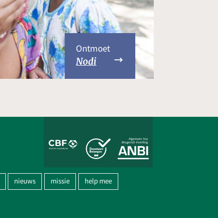
Ontmoet
Nodi
nieuws
missie
help mee