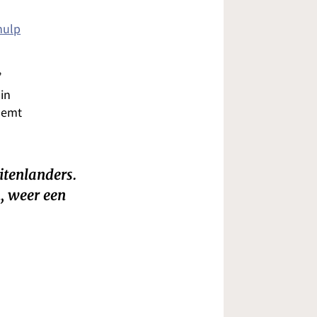
hulp
’
in
noemt
itenlanders.
n, weer een