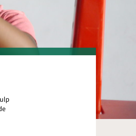
ulp
de