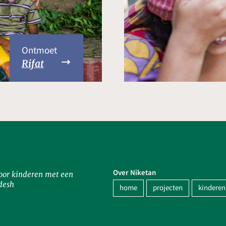
Ontmoet
Rifat
Over Niketan
oor kinderen met een
desh
home
projecten
kinderen