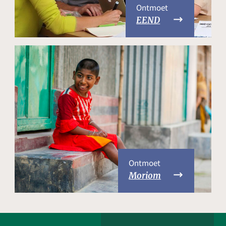
Ontmoet
EEND
Ontmoet
Moriom