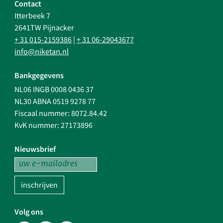
Contact
Itterbeek 7
2641TW Pijnacker
+ 31 015-2159386
|
+ 31 06-29043677
info@niketan.nl
Bankgegevens
NL06 INGB 0008 0436 37
NL30 ABNA 0519 9278 77
Fiscaal nummer: 8072.84.42
KvK nummer: 27173896
Nieuwsbrief
inschrijven
Volg ons