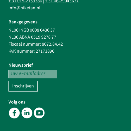
+ 31 015-2159386
|
+ 31 06-29043677
info@niketan.nl
Bankgegevens
NL06 INGB 0008 0436 37
NL30 ABNA 0519 9278 77
Fiscaal nummer: 8072.84.42
KvK nummer: 27173896
Nieuwsbrief
inschrijven
Volg ons