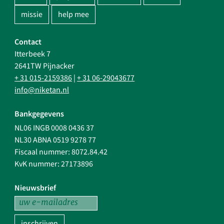
missie
help mee
Contact
Itterbeek 7
2641TW Pijnacker
+ 31 015-2159386
|
+ 31 06-29043677
info@niketan.nl
Bankgegevens
NL06 INGB 0008 0436 37
NL30 ABNA 0519 9278 77
Fiscaal nummer: 8072.84.42
KvK nummer: 27173896
Nieuwsbrief
inschrijven