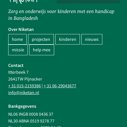
Zorg en onderwijs voor kinderen met een handicap
in Bangladesh
Over Niketan
home
projecten
kinderen
nieuws
missie
help mee
Contact
Itterbeek 7
2641TW Pijnacker
+ 31 015-2159386
|
+ 31 06-29043677
info@niketan.nl
Bankgegevens
NL06 INGB 0008 0436 37
NL30 ABNA 0519 9278 77