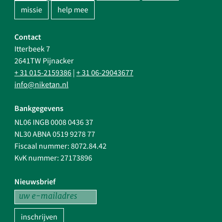
missie
help mee
Contact
Itterbeek 7
2641TW Pijnacker
+ 31 015-2159386
|
+ 31 06-29043677
info@niketan.nl
Bankgegevens
NL06 INGB 0008 0436 37
NL30 ABNA 0519 9278 77
Fiscaal nummer: 8072.84.42
KvK nummer: 27173896
Nieuwsbrief
inschrijven