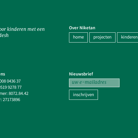
Over Niketan
oor kinderen met een
desh
home
projecten
kinderen
ns
Nieuwsbrief
008 0436 37
519 9278 77
mer: 8072.84.42
inschrijven
: 27173896