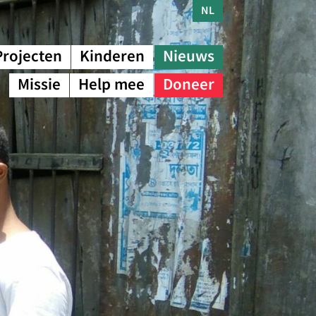
NL
Projecten
Kinderen
Nieuws
Missie
Help mee
Doneer