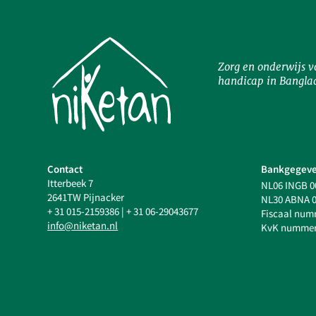
Zorg en onderwijs v
handicap in Bangla
Contact
Bankgegeve
Itterbeek 7
NL06 INGB 0
2641TW Pijnacker
NL30 ABNA 0
+ 31 015-2159386
|
+ 31 06-29043677
Fiscaal num
info@niketan.nl
KvK nummer