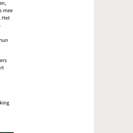
an,
es mee
. Het
n
 hun
ers
rt
king