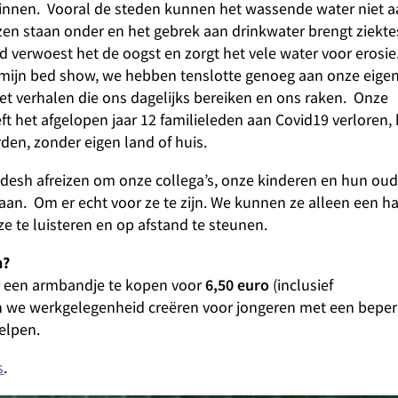
nnen. Vooral de steden kunnen het wassende water niet a
izen staan onder en het gebrek aan drinkwater brengt ziekt
nd verwoest het de oogst en zorgt het vele water voor erosie
n mijn bed show, we hebben tenslotte genoeg aan onze eige
et verhalen die ons dagelijks bereiken en ons raken. Onze
ft het afgelopen jaar 12 familieleden aan Covid19 verloren,
den, zonder eigen land of huis.
desh afreizen om onze collega’s, onze kinderen en hun oud
an. Om er echt voor ze te zijn. We kunnen ze alleen een ha
e te luisteren en op afstand te steunen.
h?
6,50
euro
r een armbandje te kopen voor
(inclusief
 we werkgelegenheid creëren voor jongeren met een beper
elpen.
s
.