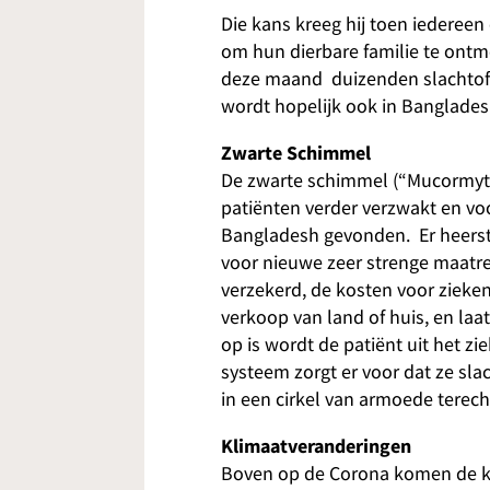
Die kans kreeg hij toen iederee
om hun dierbare familie te ontmo
deze maand duizenden slachtoffe
wordt hopelijk ook in Banglade
Zwarte Schimmel
De zwarte schimmel (“Mucormytos
patiënten verder verzwakt en voo
Bangladesh gevonden. Er heerst
voor nieuwe zeer strenge maatre
verzekerd, de kosten voor ziek
verkoop van land of huis, en laa
op is wordt de patiënt uit het zi
systeem zorgt er voor dat ze sla
in een cirkel van armoede terec
Klimaatveranderingen
Boven op de Corona komen de kl