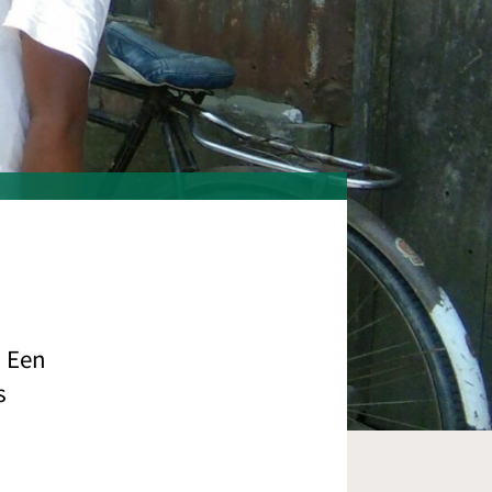
. Een
s