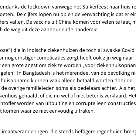
n ondanks de lockdown vanwege het Suikerfeest naar huis r
eten. De cijfers lopen nu op en de verwachting is dat er ei
rs vallen. De vaccins uit China komen voor velen te laat, 
sh de weg uit deze aanhoudende pandemie.
e”) die in Indische ziekenhuizen de toch al zwakke Covid
r nog ernstiger complicaties zorgt heeft ook zijn weg naar
 een grote angst om ziek te worden , voor ziekenhuisopna
gelen. In Bangladesh is het merendeel van de bevolking ni
enhuisopname kunnen vaak alleen betaald worden door de
t de overige familieleden soms als bedelaars achter. Als het
ekenhuis gehaald, of die nu wel of niet beter is verklaard. He
chtoffer worden van uitbuiting en corrupte leen constructies
ht komen waar ze niet eenvoudig uitraken.
imaatveranderingen die steeds heftigere regenbuien bren