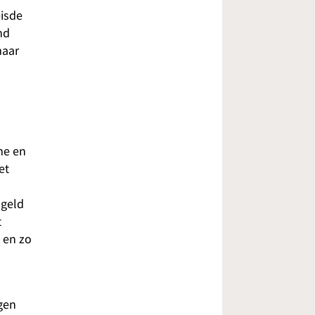
eisde
nd
maar
me en
et
 geld
t
 en zo
gen