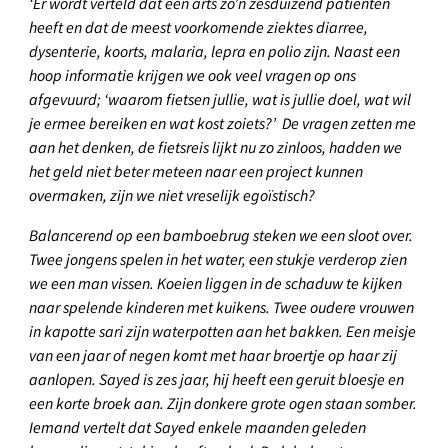
‘Er wordt verteld dat een arts zo’n zesduizend patiënten
heeft en dat de meest voorkomende ziektes diarree,
dysenterie, koorts, malaria, lepra en polio zijn. Naast een
hoop informatie krijgen we ook veel vragen op ons
afgevuurd; ‘waarom fietsen jullie, wat is jullie doel, wat wil
je ermee bereiken en wat kost zoiets?’ De vragen zetten me
aan het denken, de fietsreis lijkt nu zo zinloos, hadden we
het geld niet beter meteen naar een project kunnen
overmaken, zijn we niet vreselijk egoïstisch?
Balancerend op een bamboebrug steken we een sloot over.
Twee jongens spelen in het water, een stukje verderop zien
we een man vissen. Koeien liggen in de schaduw te kijken
naar spelende kinderen met kuikens. Twee oudere vrouwen
in kapotte sari zijn waterpotten aan het bakken. Een meisje
van een jaar of negen komt met haar broertje op haar zij
aanlopen. Sayed is zes jaar, hij heeft een geruit bloesje en
een korte broek aan. Zijn donkere grote ogen staan somber.
Iemand vertelt dat Sayed enkele maanden geleden