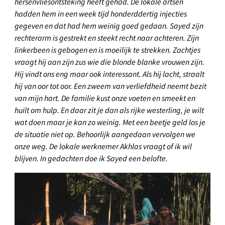
hersenvliesontsteking heeft gehad. De lokale artsen
hadden hem in een week tijd honderddertig injecties
gegeven en dat had hem weinig goed gedaan. Sayed zijn
rechterarm is gestrekt en steekt recht naar achteren. Zijn
linkerbeen is gebogen en is moeilijk te strekken. Zachtjes
vraagt hij aan zijn zus wie die blonde blanke vrouwen zijn.
Hij vindt ons eng maar ook interessant. Als hij lacht, straalt
hij van oor tot oor. Een zweem van verliefdheid neemt bezit
van mijn hart. De familie kust onze voeten en smeekt en
huilt om hulp. En daar zit je dan als rijke westerling, je wilt
wat doen maar je kan zo weinig. Met een beetje geld los je
de situatie niet op. Behoorlijk aangedaan vervolgen we
onze weg. De lokale werknemer Akhlas vraagt of ik wil
blijven. In gedachten doe ik Sayed een belofte.